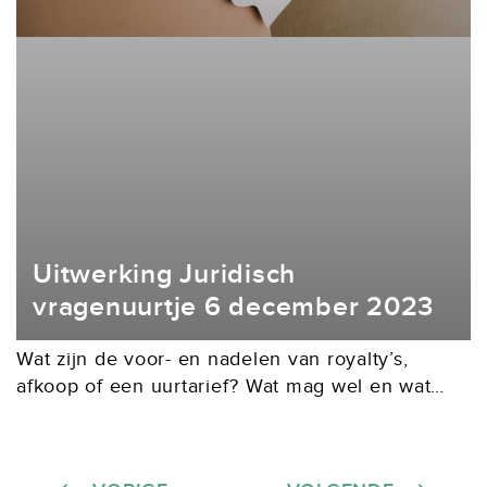
Uitwerking Juridisch
vragenuurtje 6 december 2023
Wat zijn de voor- en nadelen van royalty’s,
afkoop of een uurtarief? Wat mag wel en wat
niet als het gaat om ChatGPT? Heeft het zin om
moeite te doen...
Berichten paginering