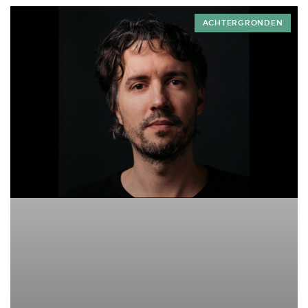
in hun dagelijks leven en in hun leerproces
ACHTERGRONDEN
verantwoord kunnen inzetten. Door:...