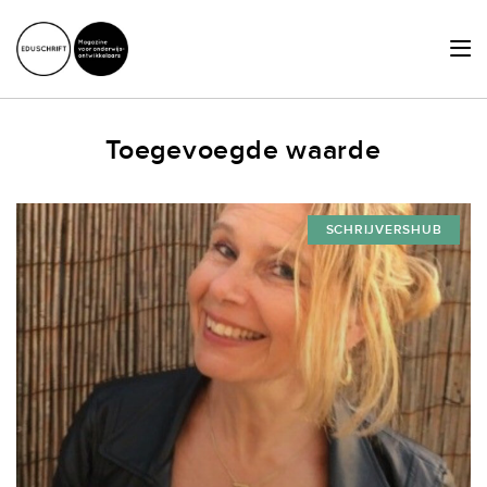
HOME
Toegevoegde waarde
ACTUEEL
SCHRIJVERSHUB
SCHRIJVERSHUB
ACHTERGRONDEN
JURIDISCHE ZAKEN
OVER ONS
LID WORDEN