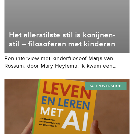
Het allerstilste stil is konijnen-
stil – filosoferen met kinderen
Een interview met kinderfilosoof Marja van
Rossum, door Mary Heylema. Ik kwam een
klaslokaal binnen om over mijn gedichten te
komen vertellen. Een jongen stak meteen zijn
SCHRIJVERSHUB
hand op. ‘Mevrouw,’...