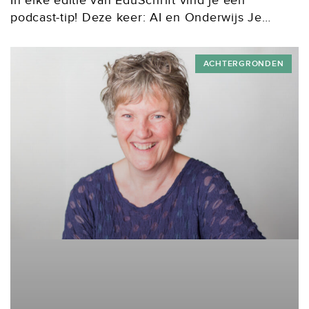
In elke editie van EduSchrift vind je een
podcast-tip! Deze keer: AI en Onderwijs Je
werkdruk verminderen met AI? Hoe verandert AI
creatieve beroepen? AI als digitale docent? Op
ACHTERGRONDEN
deze...