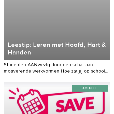
Leestip: Leren met Hoofd, Hart &
Handen
Studenten AANwezig door een schat aan
motiverende werkvormen Hoe zat jij op school
als leerling in de les? Was je vooral fysiek
aanwezig en kon je de klok wel vooruitkijken?...
ACTUEEL