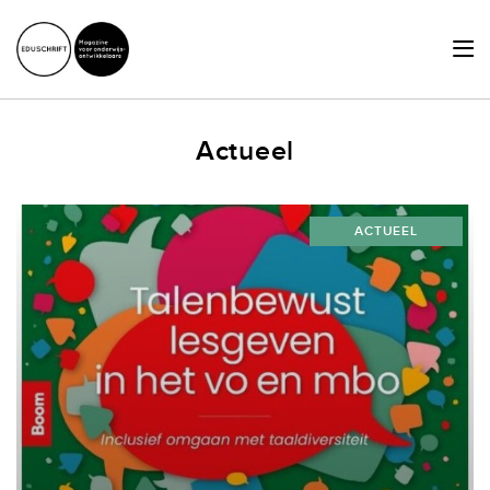
HOME
Actueel
ACTUEEL
SCHRIJVERSHUB
ACTUEEL
ACHTERGRONDEN
JURIDISCHE ZAKEN
OVER ONS
LID WORDEN