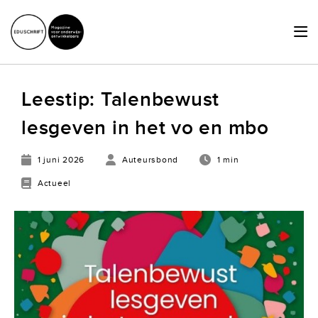
HOME
Leestip: Talenbewust
ACTUEEL
lesgeven in het vo en mbo
SCHRIJVERSHUB
1 juni 2026
Auteursbond
1 min
ACHTERGRONDEN
Actueel
JURIDISCHE ZAKEN
OVER ONS
LID WORDEN