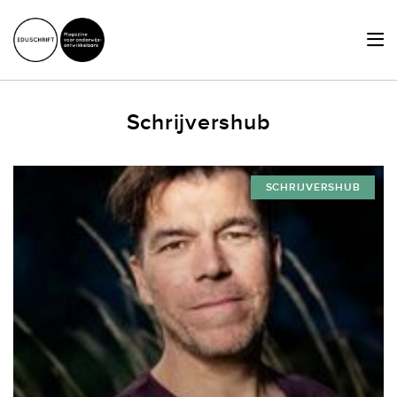
HOME
Schrijvershub
ACTUEEL
SCHRIJVERSHUB
SCHRIJVERSHUB
ACHTERGRONDEN
JURIDISCHE ZAKEN
OVER ONS
LID WORDEN