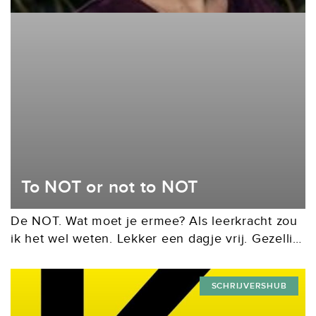
To NOT or not to NOT
De NOT. Wat moet je ermee? Als leerkracht zou
ik het wel weten. Lekker een dagje vrij. Gezellig
met collega’s in de trein. Gratis lesbrieven,
posters en andere goodies scoren,...
SCHRIJVERSHUB