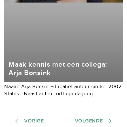
Maak kennis met een collega:
Arja Bonsink
Naam: Arja Bonsin Educatief auteur sinds: 2002
Status: Naast auteur orthopedagoog
Specialisatie: orthopedagogiek/ geografie Ik ben
momenteel werkzaam als orthopedagoog bij
onderwijscentrum Het Roessingh in Enschede.
Berichten paginering
VORIGE
VOLGENDE
Het is een school...