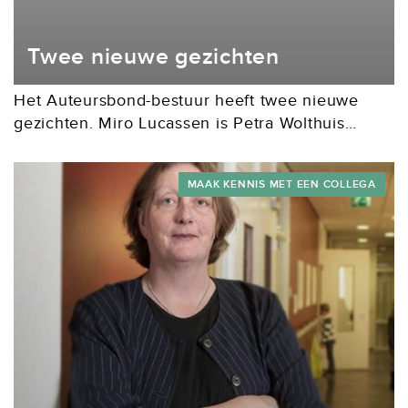
Twee nieuwe gezichten
Het Auteursbond-bestuur heeft twee nieuwe
gezichten. Miro Lucassen is Petra Wolthuis
opgevolgd als bestuurslid namens de sectie
Freelance Journalisten. De nog vacante
MAAK KENNIS MET EEN COLLEGA
bestuurszetel is ingenomen door Mei Li Vos,
voormalig...