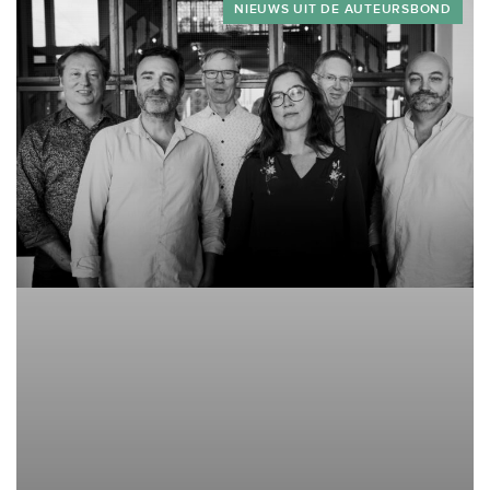
NIEUWS UIT DE AUTEURSBOND
schoolboeken niet hebben? Je zou...