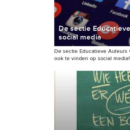
De sectie Educatiev
social media
De sectie Educatieve Auteurs 
ook te vinden op social media
algemeen nieuws van de Auteu
de sectie, artikelen en kondige