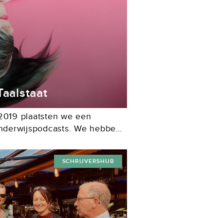
Taalstaat
 2019 plaatsten we een
 onderwijspodcasts. We hebben
ies op gekregen. Daarom
elke editie van EduSchrift
SCHRIJVERSHUB