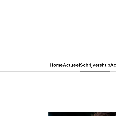
Home
Actueel
Schrijvershub
Ac