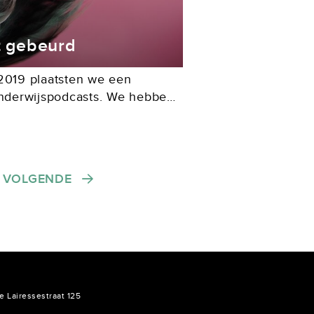
t gebeurd
 2019 plaatsten we een
 onderwijspodcasts. We hebben
ies op gekregen. Daarom
elke editie van EduSchrift
VOLGENDE
e Lairessestraat 125