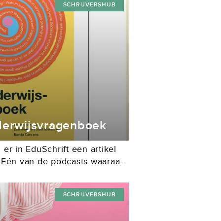
SCHRIJVERSHUB
derwijsvragenboek
er in EduSchrift een artikel
 Eén van de podcasts waaraan
, was de Onderwijsvragen-
ducation. Nu is er Het
SCHRIJVERSHUB