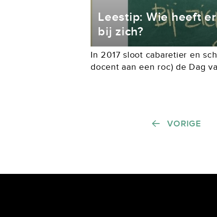
Leestip: Wie heeft e
bij zich?
In 2017 sloot cabaretier en sch
docent aan een roc) de Dag v
op vrolijke wijze af met een gr
waarin hij vertelde...
Berichten paginering
VORIGE