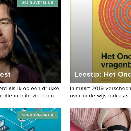
SCHRIJVERSHUB
est
Leestip: Het On
erd als ik op een drukke
In maart 2019 verscheen 
 alle moeite zie doen
over onderwijspodcasts.
voor de automobilisten
we aandacht besteedden
podcast van Operation E
SCHRIJVERSHUB
Onderwijsvragenboek,...