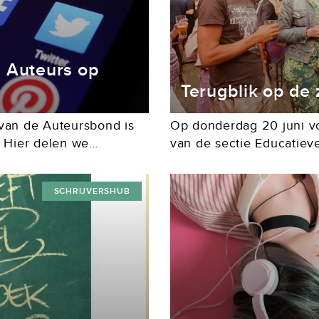
e Auteurs op
Terugblik op de
van de Auteursbond is
Op donderdag 20 juni vo
! Hier delen we
van de sectie Educatieve
rsbond, nieuwtjes uit
was het zonovergoten te
n we...
het gezellige Plein 6-7 i
SCHRIJVERSHUB