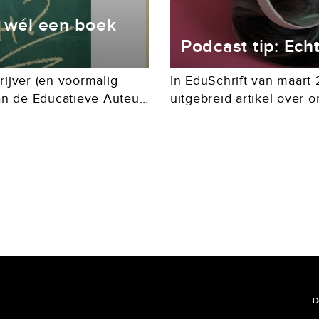
r wél een boek
Podcast tip: Ech
rijver (en voormalig
In EduSchrift van maart
an de Educatieve Auteur
uitgebreid artikel over
appige korte voorstelling
hier enthousiaste react
plaatsen we vanaf nu in 
een...
D