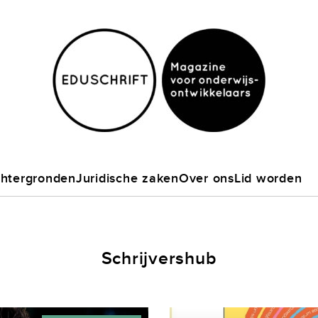
htergronden
Juridische zaken
Over ons
Lid worden
Schrijvershub