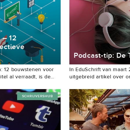
 – 12
ectieve
Podcast-tip: De 
n: 12 bouwstenen voor
In EduSchrift van maart
itel al verraadt, is de
uitgebreid artikel over
k je effectieve lessen?
hier enthousiaste react
plaatsen we vanaf nu in 
SCHRIJVERSHUB
een...