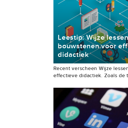
Leestip: Wijze lessen
bouwstenen voor eff
didactiek
Recent verscheen Wijze lesse
effectieve didactiek. Zoals de t
kernvraag in dit boek: Hoe maa
De auteurs willen een brug...