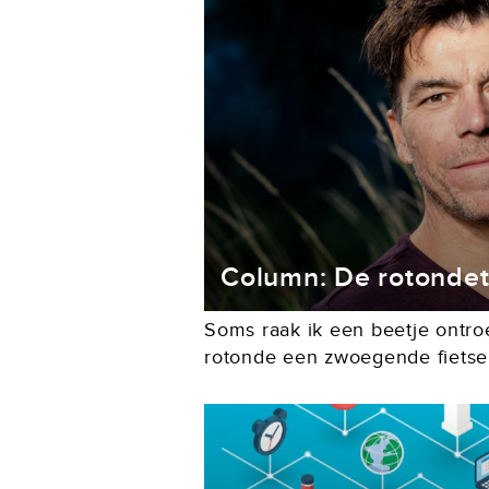
Column: De rotondet
Soms raak ik een beetje ontro
rotonde een zwoegende fietser
om zijn rechterarm zichtbaar 
uit te steken. Voor...