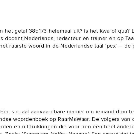
am het getal 385173 helemaal uit? Is het kwa of qua?
is docent Nederlands, redacteur en trainer en op Taal
s het raarste woord in de Nederlandse taal ‘pex’ – de 
ng) Een sociaal aanvaardbare manier om iemand dom te 
landse woordenboek op RaarMaWaar. De volgers van dit
rden en uitdrukkingen die voor hen een heel ander