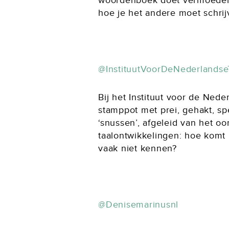
woordenboek doet vermoeden. 
hoe je het andere moet schrij
@InstituutVoorDeNederlandse
Bij het Instituut voor de Ned
stamppot met prei, gehakt, sp
‘snussen’, afgeleid van het o
taalontwikkelingen: hoe komt 
vaak niet kennen?
@Denisemarinusnl