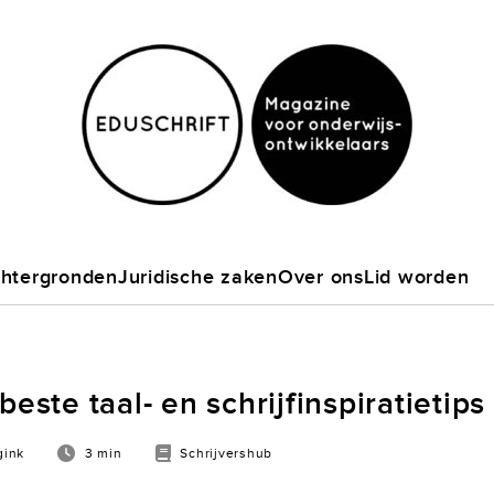
htergronden
Juridische zaken
Over ons
Lid worden
beste taal- en schrijfinspiratietip
gink
3 min
Schrijvershub