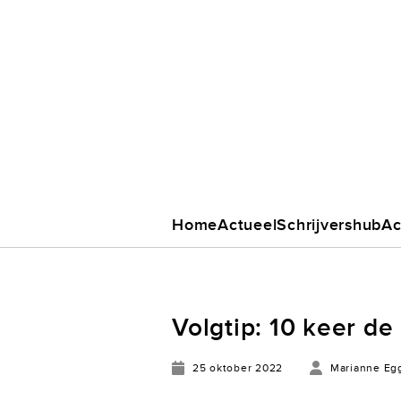
Home
Actueel
Schrijvershub
Ac
Volgtip: 10 keer de 
25 oktober 2022
Marianne Eg