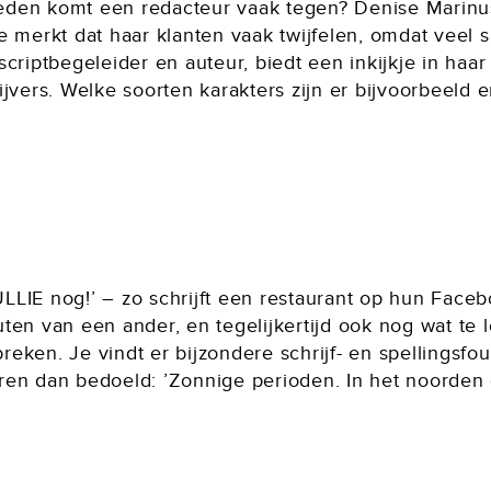
den komt een redacteur vaak tegen? Denise Marinus
e merkt dat haar klanten vaak twijfelen, omdat veel 
criptbegeleider en auteur, biedt een inkijkje in haar 
jvers. Welke soorten karakters zijn er bijvoorbeeld 
JULLIE nog!’ – zo schrijft een restaurant op hun Face
en van een ander, en tegelijkertijd ook nog wat te le
breken. Je vindt er bijzondere schrijf- en spellingsfo
ren dan bedoeld: ’Zonnige perioden. In het noorden