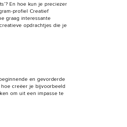
ts’? En hoe kun je preciezer
gram-profiel Creatief
ne graag interessante
creatieve opdrachtjes die je
or beginnende en gevorderde
 hoe creëer je bijvoorbeeld
iken om uit een impasse te