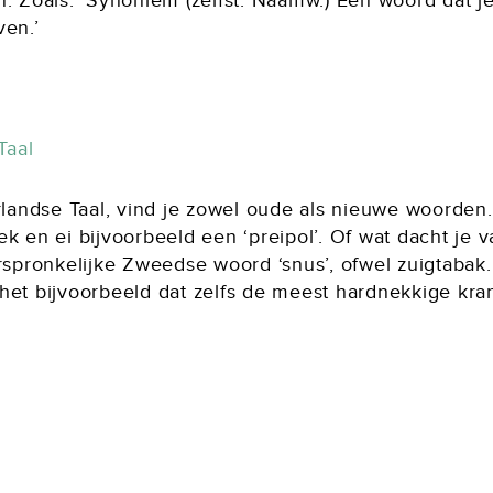
Zoals: ’Synoniem (zelfst. Naamw.) Een woord dat je
ven.’
Taal
erlandse Taal, vind je zowel oude als nieuwe woorden
ek en ei bijvoorbeeld een ‘preipol’. Of wat dacht je
orspronkelijke Zweedse woord ‘snus’, ofwel zuigtabak
het bijvoorbeeld dat zelfs de meest hardnekkige kran