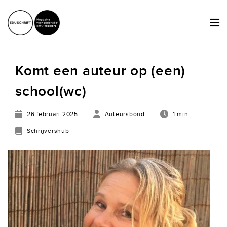
HOME
Komt een auteur op (een)
ACTUEEL
school(wc)
SCHRIJVERSHUB
26 februari 2025
Auteursbond
1 min
ACHTERGRONDEN
Schrijvershub
JURIDISCHE ZAKEN
OVER ONS
LID WORDEN