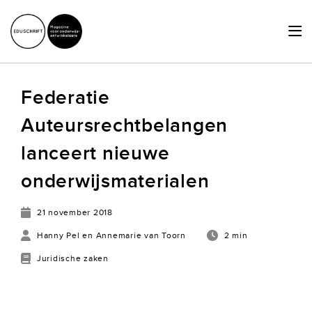
HOME
Federatie
ACTUEEL
Auteursrechtbelangen
SCHRIJVERSHUB
lanceert nieuwe
ACHTERGRONDEN
onderwijsmaterialen
JURIDISCHE ZAKEN
21 november 2018
OVER ONS
Hanny Pel en Annemarie van Toorn
2 min
Juridische zaken
LID WORDEN