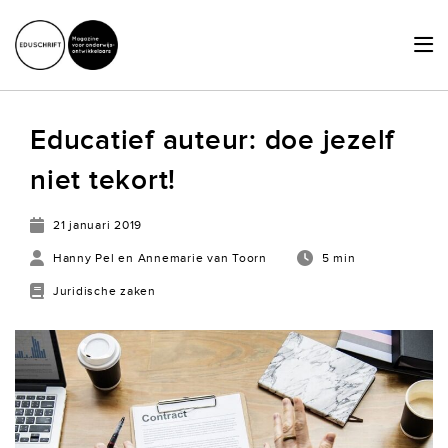
HOME
Educatief auteur: doe jezelf
ACTUEEL
niet tekort!
SCHRIJVERSHUB
21 januari 2019
ACHTERGRONDEN
Hanny Pel en Annemarie van Toorn
5 min
JURIDISCHE ZAKEN
Juridische zaken
OVER ONS
LID WORDEN