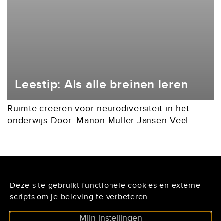
Leestip: Als alle breinen leren
Ruimte creëren voor neurodiversiteit in het
onderwijs Door: Manon Müller-Jansen Veel
kinderen worstelen in de klas. Dat komt niet
doordat ze minder leergierig zijn, maar doordat
hun unieke manier van...
Deze site gebruikt functionele cookies en externe
De Lairessestraat 125
scripts om je beleving te verbeteren.
1075 HH Amsterdam
Mijn instellingen
020 - 6234296