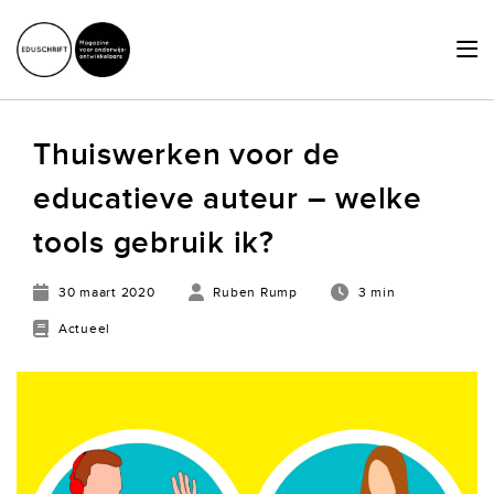
HOME
Thuiswerken voor de
ACTUEEL
educatieve auteur – welke
SCHRIJVERSHUB
tools gebruik ik?
ACHTERGRONDEN
30 maart 2020
Ruben Rump
3 min
JURIDISCHE ZAKEN
Actueel
OVER ONS
LID WORDEN