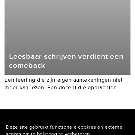
Leesbaar schrijven verdient een
comeback
Een leerling die zijn eigen aantekeningen niet
meer kan lezen. Een docent die opdrachten
nauwelijks kan ontcijferen. En studenten die
vrijwel alles typen, maar ondertussen moeite
hebben met formuleren en...
Deze site gebruikt functionele cookies en externe
De Lairessestraat 125
scripts om je beleving te verbeteren.