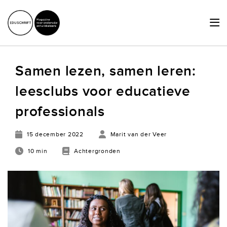
HOME
Samen lezen, samen leren:
ACTUEEL
leesclubs voor educatieve
SCHRIJVERSHUB
professionals
ACHTERGRONDEN
15 december 2022
Marit van der Veer
JURIDISCHE ZAKEN
10 min
Achtergronden
OVER ONS
LID WORDEN