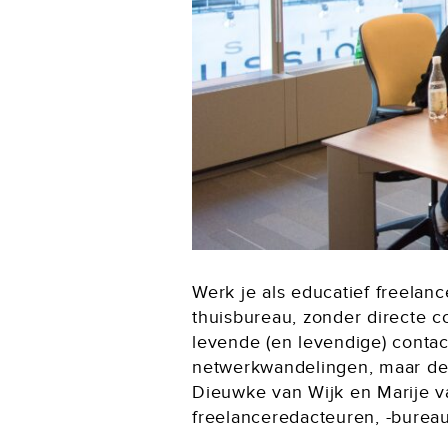
Werk je als educatief freelance
thuisbureau, zonder directe co
levende (en levendige) contact
netwerkwandelingen, maar de f
Dieuwke van Wijk en Marije va
freelanceredacteuren, -bureau