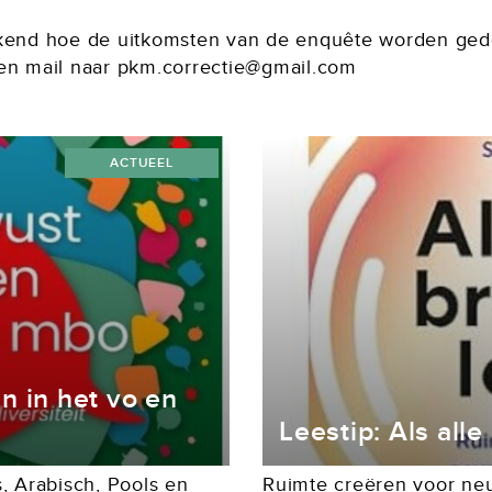
kend hoe de uitkomsten van de enquête worden gedee
een mail naar pkm.correctie@gmail.com
ACTUEEL
n in het vo en
Leestip: Als alle
, Arabisch, Pools en
Ruimte creëren voor neur