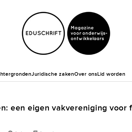
htergronden
Juridische zaken
Over ons
Lid worden
n: een eigen vakvereniging voor f