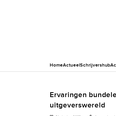
Home
Actueel
Schrijvershub
Ac
Ervaringen bundele
uitgeverswereld