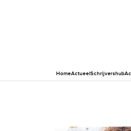
Home
Actueel
Schrijvershub
Ac