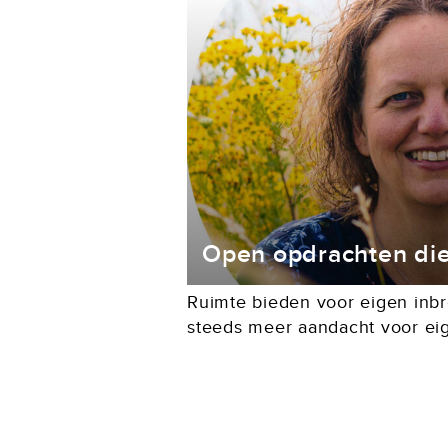
Open opdrachten di
Ruimte bieden voor eigen inbr
steeds meer aandacht voor ei
betrokkenheid en betekenisvol
Leerkachten/docenten willen l
meer ruimte geven om te onder