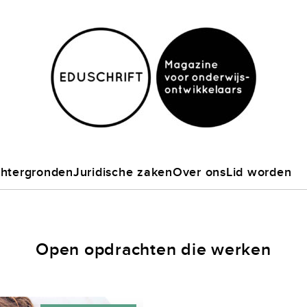
htergronden
Juridische zaken
Over ons
Lid worden
Open opdrachten die werken