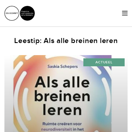
HOME
Leestip: Als alle breinen leren
ACTUEEL
SCHRIJVERSHUB
ACTUEEL
ACHTERGRONDEN
JURIDISCHE ZAKEN
OVER ONS
LID WORDEN