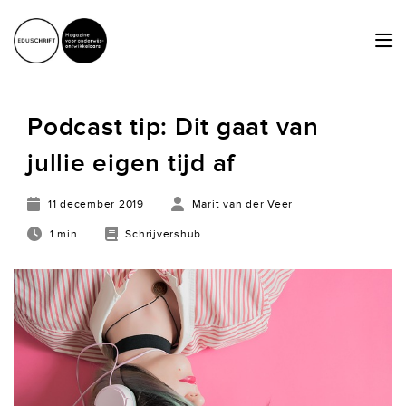
HOME
Podcast tip: Dit gaat van
ACTUEEL
jullie eigen tijd af
SCHRIJVERSHUB
11 december 2019
Marit van der Veer
ACHTERGRONDEN
1 min
Schrijvershub
JURIDISCHE ZAKEN
OVER ONS
LID WORDEN