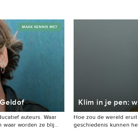
MAAK KENNIS MET
 Geldof
Klim in je pen: wi
ucatief auteurs. Waar
Hoe zou de wereld eruit
 waar worden ze blij
geschiedenis kunnen her
ken...
mijn algoritme door Arti