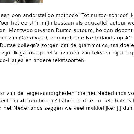
 aan een anderstalige methode! Tot nu toe schreef 
oor het eerst in mijn bestaan als educatief auteur w
chen. Met twee ervaren Duitse auteurs, beiden docent 
team van
Goed idee!,
een methode Nederlands op A1-ni
 Duitse collega’s zorgen dat de grammatica, taaldoel
jn. Ik ga los op het verzinnen van teksten bij de op
do-lijstjes en andere tekstsoorten.
t van de ‘eigen-aardigheden’ die het Nederlands v
el huisdieren heb jij? Ik heb er drie. In het Duits i
in het Nederlands zeggen we veel makkelijker jij dan 