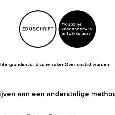
htergronden
Juridische zaken
Over ons
Lid worden
jven aan een anderstalige metho