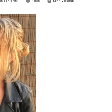
an den Brink
1 min
Schrijvershub