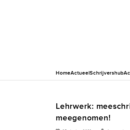
Home
Actueel
Schrijvershub
Ac
Lehrwerk: meeschri
meegenomen!