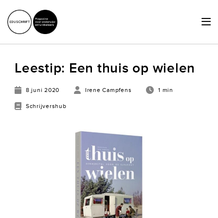
HOME
Leestip: Een thuis op wielen
ACTUEEL
8 juni 2020
Irene Campfens
1 min
SCHRIJVERSHUB
Schrijvershub
ACHTERGRONDEN
JURIDISCHE ZAKEN
OVER ONS
LID WORDEN