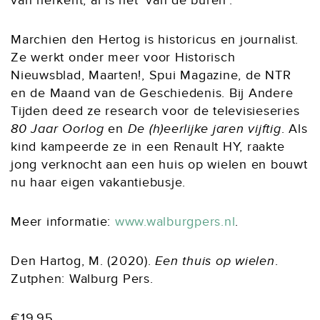
van herkent, al is het ‘van de buren’.
Marchien den Hertog is historicus en journalist.
Ze werkt onder meer voor Historisch
Nieuwsblad, Maarten!, Spui Magazine, de NTR
en de Maand van de Geschiedenis. Bij Andere
Tijden deed ze research voor de televisieseries
80 Jaar Oorlog
en
De (h)eerlijke jaren vijftig
. Als
kind kampeerde ze in een Renault HY, raakte
jong verknocht aan een huis op wielen en bouwt
nu haar eigen vakantiebusje.
Meer informatie:
www.walburgpers.nl
.
Den Hartog, M. (2020).
Een thuis op wielen
.
Zutphen: Walburg Pers.
€19.95