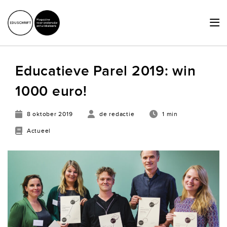
HOME
Educatieve Parel 2019: win
ACTUEEL
1000 euro!
SCHRIJVERSHUB
8 oktober 2019
de redactie
1 min
ACHTERGRONDEN
Actueel
JURIDISCHE ZAKEN
OVER ONS
LID WORDEN