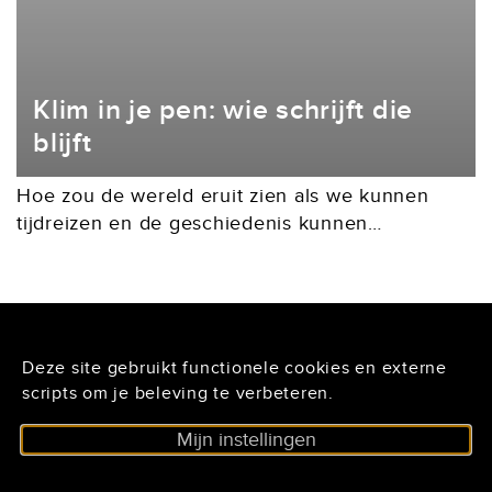
Klim in je pen: wie schrijft die
blijft
Hoe zou de wereld eruit zien als we kunnen
tijdreizen en de geschiedenis kunnen
herschrijven? Op sociale media kom ik in mijn
algoritme door Artificial Intelligence
gegenereerde filmpjes tegen waarin...
Deze site gebruikt functionele cookies en externe
De Lairessestraat 125
scripts om je beleving te verbeteren.
1075 HH Amsterdam
Mijn instellingen
020 - 6234296
nieuwsbrief@auteursbond.nl