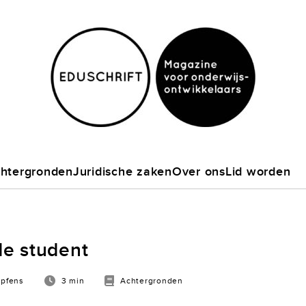
htergronden
Juridische zaken
Over ons
Lid worden
de student
mpfens
3 min
Achtergronden