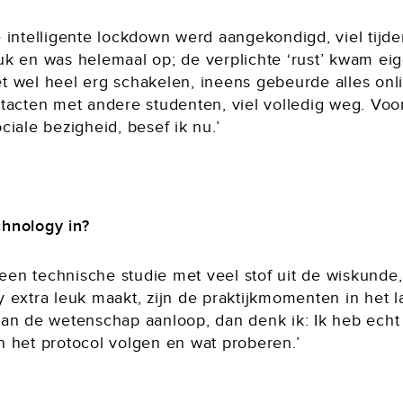
 intelligente lockdown werd aangekondigd, viel tijd
k en was helemaal op; de verplichte ‘rust’ kwam eige
 wel heel erg schakelen, ineens gebeurde alles onli
tacten met andere studenten, viel volledig weg. Voo
iale bezigheid, besef ik nu.’
hnology in?
t een technische studie met veel stof uit de wiskund
 extra leuk maakt, zijn de praktijkmomenten in het l
an de wetenschap aanloop, dan denk ik: Ik heb echt
 het protocol volgen en wat proberen.’