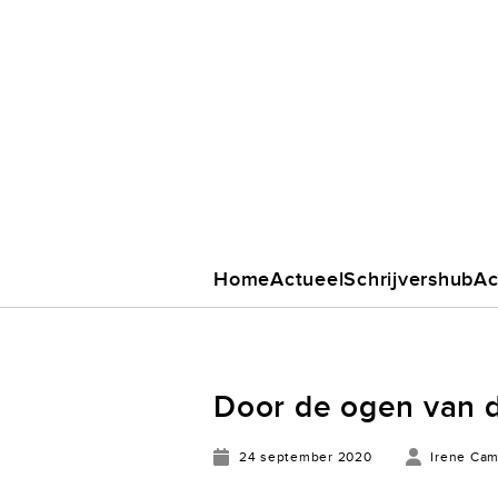
Home
Actueel
Schrijvershub
Ac
Door de ogen van 
24 september 2020
Irene Ca