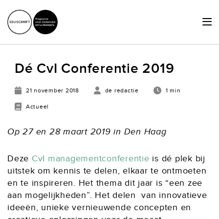
HOME
Dé CvI Conferentie 2019
ACTUEEL
21 november 2018
de redactie
1 min
SCHRIJVERSHUB
Actueel
ACHTERGRONDEN
Op 27 en 28 maart 2019 in Den Haag
JURIDISCHE ZAKEN
Deze
CvI managementconferentie
is dé plek bij
OVER ONS
uitstek om kennis te delen, elkaar te ontmoeten
en te inspireren. Het thema dit jaar is “een zee
LID WORDEN
aan mogelijkheden”. Het delen van innovatieve
ideeën, unieke vernieuwende concepten en