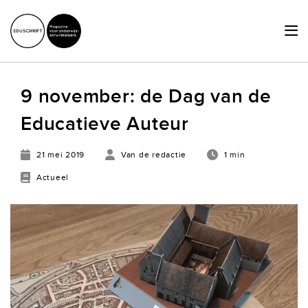
HOME
9 november: de Dag van de
ACTUEEL
Educatieve Auteur
SCHRIJVERSHUB
21 mei 2019
Van de redactie
1 min
ACHTERGRONDEN
Actueel
JURIDISCHE ZAKEN
OVER ONS
LID WORDEN